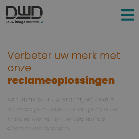
Verbeter uw merk met
onze
reclameoplossingen
Van concept tot uitvoering, wij bieden
op maat gemaakte oplossingen die uw
merk versterken en uw boodschap
effectief overbrengen.