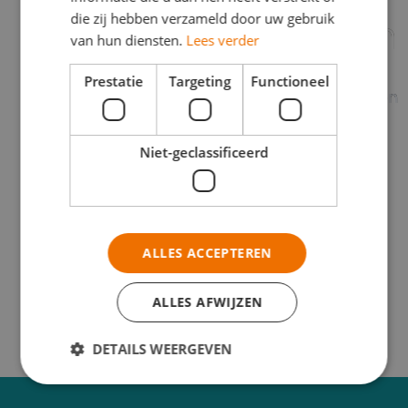
die zij hebben verzameld door uw gebruik
reclameoplossingen
van hun diensten.
Lees verder
Prestatie
Targeting
Functioneel
Ontdek hoe DWD Groep uw bedrijf kan helpen
om op te vallen en een blijvende indruk te
maken met onze creatieve
Niet-geclassificeerd
reclameoplossingen. Van concept tot
uitvoering, wij bieden op maat gemaakte
oplossingen die uw merk versterken en uw
ALLES ACCEPTEREN
boodschap effectief overbrengen.
ALLES AFWIJZEN
DETAILS WEERGEVEN