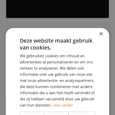
×
Graveren
Deze website maakt gebruik
van cookies.
Graveren is een precisietechniek die in de
We gebruiken cookies om inhoud en
industriële sector wordt gebruikt om
advertenties te personaliseren en om ons
verkeer te analyseren. We delen ook
permanente markeringen of ontwerpen
informatie over uw gebruik van onze site
aan te brengen op een verscheidenheid
met onze advertentie- en analysepartners,
aan materialen, zoals metaal, kunststof,
die deze kunnen combineren met andere
glas en hout. Deze techniek maakt gebruik
informatie die u aan hen heeft verstrekt of
die zij hebben verzameld door uw gebruik
van geavanceerde machines om via
van hun diensten.
Lees verder
verschillende methoden, zoals