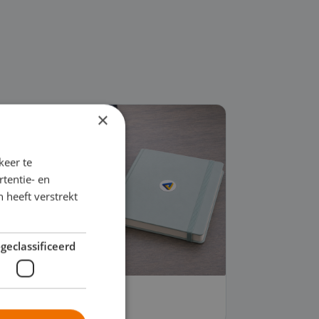
×
keer te
tentie- en
 heeft verstrekt
geclassificeerd
Stickers