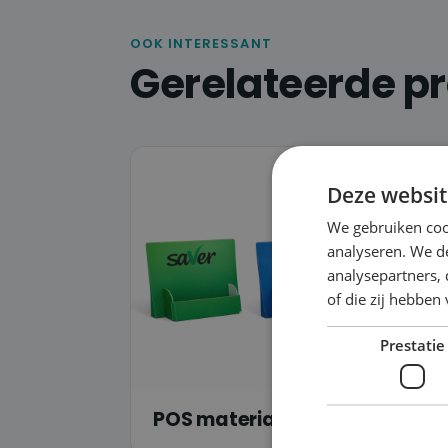
OOK INTERESSANT
Gerelateerde p
Deze websit
We gebruiken coo
analyseren. We de
analysepartners,
of die zij hebbe
Prestatie
POS materiaal & displays