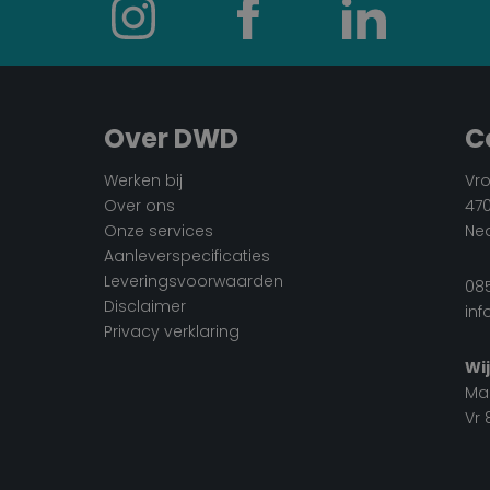
Over DWD
C
Werken bij
Vr
Over ons
47
Onze services
Ne
Aanleverspecificaties
Leveringsvoorwaarden
085
Disclaimer
in
Privacy verklaring
Wij
Ma 
Vr 