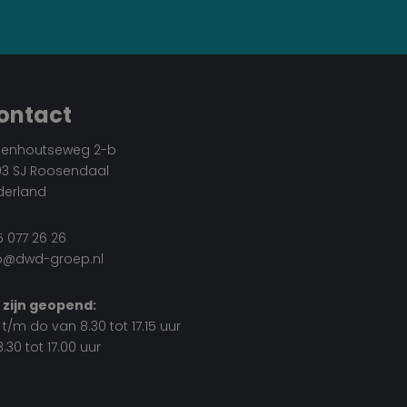
ontact
oenhoutseweg 2-b
03 SJ Roosendaal
derland
 077 26 26
fo@dwd-groep.nl
 zijn geopend:
t/m do van 8.30 tot 17.15 uur
8.30 tot 17.00 uur